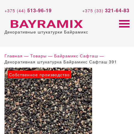
513-96-19
321-64-83
+375 (44)
+375 (33)
Декоративные штукатурки Байрамикс
Главная
—
Товары
—
Байрамикс Сафташ
—
Декоративная штукатурка Байрамикс Сафташ 391
Собственное производство