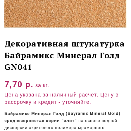
Декоративная штукатурка
Байрамикс Минерал Голд
GN041
7,70
р.
за кг.
Цена указана за наличный расчёт. Цену в
рассрочку и кредит - уточняйте.
Байрамикс Минерал Голд (Bayramix Mineral Gold)
среднезернистая серии “элит”
на основе водной
дисперсии акрилового полимера мраморного